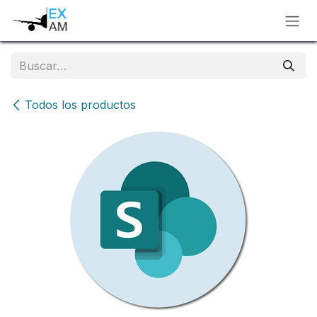
Ir al contenido
Todos los productos