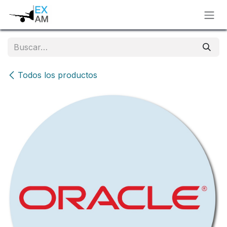
Ir al contenido
Todos los productos