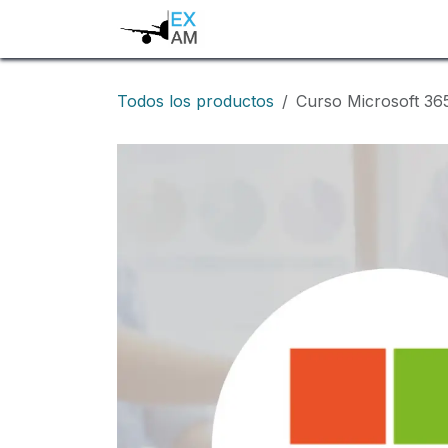
Ir al contenido
Inicio
Programa tu exame
Todos los productos
Curso Microsoft 365