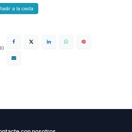
adir a la cesta
30
ontacte con nosotros