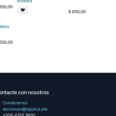
Arcitura
850,00
$
850,00
datos
550,00
ontacte con nosotros
Contáctenos
aeroexam@applica.site
+506 4701 1800