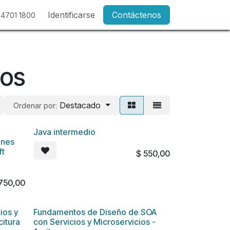
Identificarse
Contáctenos
 4701 1800
tos
Destacado
Ordenar por:
Java intermedio
ones
ft
$
550,00
750,00
ios y
Fundamentos de Diseño de SOA
citura
con Servicios y Microservicios -