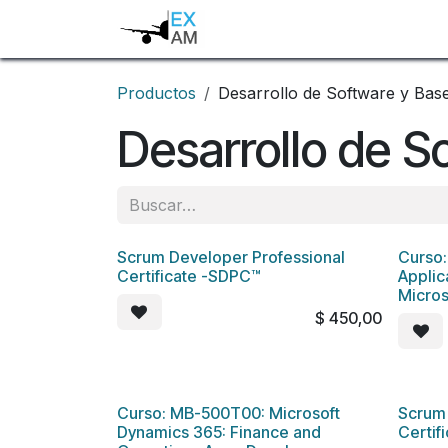
Ir al contenido
Inicio
Programa tu exame
Productos
Desarrollo de Software y Bas
Desarrollo de S
Scrum Developer Professional
Curso:
Certificate -SDPC™
Applic
Micros
$
450,00
Curso: MB-500T00: Microsoft
Scrum
Dynamics 365: Finance and
Certif