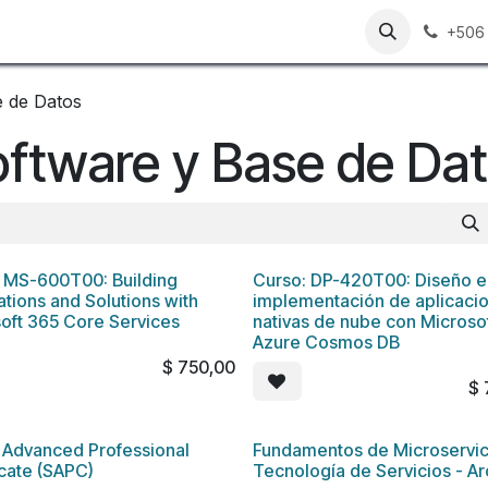
n
Contáctenos
Trabajos
+506
e de Datos
oftware y Base de Da
 MS-600T00: Building
Curso: DP-420T00: Diseño e
ations and Solutions with
implementación de aplicaci
oft 365 Core Services
nativas de nube con Microso
Azure Cosmos DB
$
750,00
$
 Advanced Professional
Fundamentos de Microservic
icate (SAPC)
Tecnología de Servicios - Ar