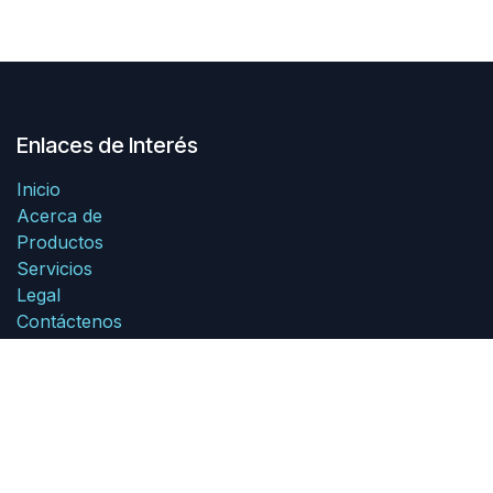
Enlaces de Interés
Inicio
Acerca de
Productos
Servicios
Legal
Contáctenos
Acerca de
Somos un equipo de personas apasionadas cuyo
objetivo es mejorar la vida de todos a través de